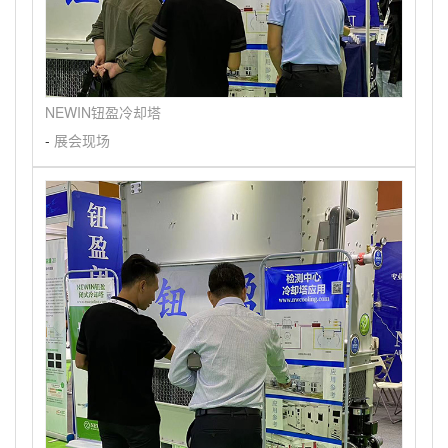
NEWIN钮盈冷却塔
-
展会现场