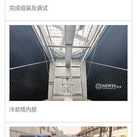
完成组装及调试
冷却塔内部