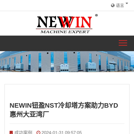
语言
NEWIN钮盈NST冷却塔方案助力BYD
惠州大亚湾厂
成功案例
2024-01-31 09:57:05