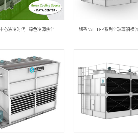
中心液冷时代 · 绿色冷源伙伴
钮盈NST-FRP系列全玻璃钢横