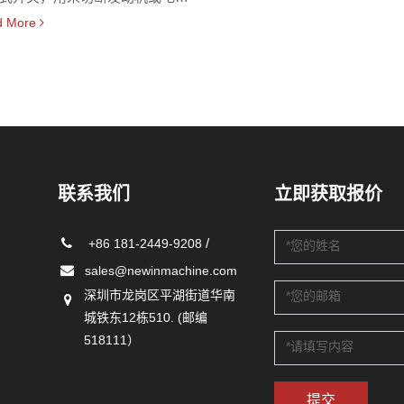
力设备的 电源。该开关用磁性闭
d More
保证自己准确无误的操作。该开
选具备防爆的功能，用于危险环
安装和使用。
联系我们
立即获取报价
/
+86 181-2449-9208
sales@newinmachine.com
深圳市龙岗区平湖街道华南
城铁东12栋510. (邮编
518111）
提交